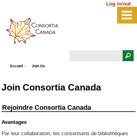
Aller au contenu principal
Log in
/
out
Rechercher
Vous êtes ici
Formulaire de recherche
Accueil
Join Us
Join Consortia Canada
Rejoindre Consortia Canada
Avantages
Par leur collaboration, les consortiums de bibliothèques